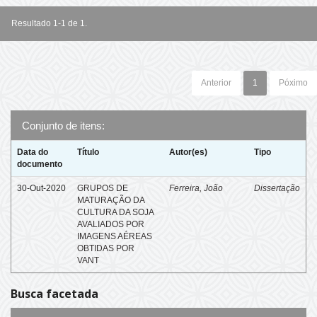
Resultado 1-1 de 1.
Anterior
1
Póximo
Conjunto de itens:
Data do
Título
Autor(es)
Tipo
documento
30-Out-2020
GRUPOS DE
Ferreira, João
Dissertação
MATURAÇÃO DA
CULTURA DA SOJA
AVALIADOS POR
IMAGENS AÉREAS
OBTIDAS POR
VANT
Busca facetada