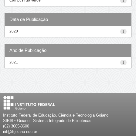
Campus Rio Verde
1
Data de Publicação
2020
1
Ano de Publicação
2021
1
Instituto Federal de Educação, Ciência e Tecnologia Goiano
SIBI/IF Goiano - Sistema Integrado de Bibliotecas
(62) 3605-3600
riif@ifgoiano.edu.br