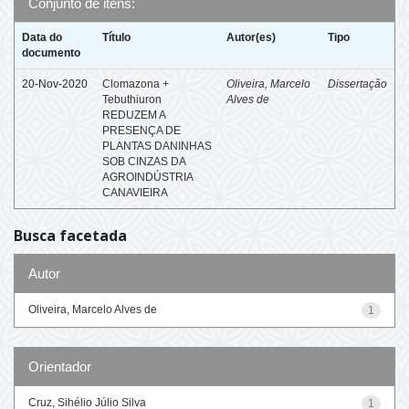
Conjunto de itens:
Data do
Título
Autor(es)
Tipo
documento
20-Nov-2020
Clomazona +
Oliveira, Marcelo
Dissertação
Tebuthiuron
Alves de
REDUZEM A
PRESENÇA DE
PLANTAS DANINHAS
SOB CINZAS DA
AGROINDÚSTRIA
CANAVIEIRA
Busca facetada
Autor
Oliveira, Marcelo Alves de
1
Orientador
Cruz, Sihélio Júlio Silva
1