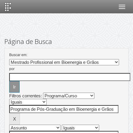
Skip
navigation
Página de Busca
Buscar em:
por
Filtros correntes: