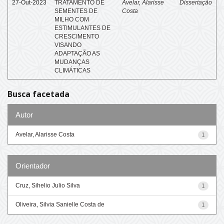
27-Out-2023
TRATAMENTO DE
Avelar, Alarisse
Dissertação
SEMENTES DE
Costa
MILHO COM
ESTIMULANTES DE
CRESCIMENTO
VISANDO
ADAPTAÇÃO AS
MUDANÇAS
CLIMÁTICAS
Busca facetada
Autor
Avelar, Alarisse Costa
1
Orientador
Cruz, Sihelio Julio Silva
1
Oliveira, Silvia Sanielle Costa de
1