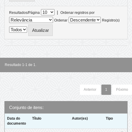
|
Resultados/Página
Ordenar registros por
Ordenar
Registro(s)
Resultado 1-1 de 1.
Anterior
1
Póximo
Conjunto de itens:
Data do
Título
Autor(es)
Tipo
documento