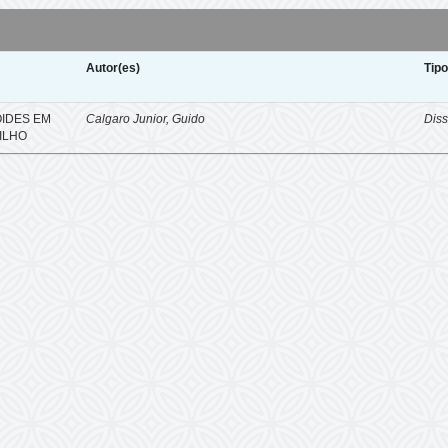
Autor(es)
Tip
OIDES EM
Calgaro Junior, Guido
Diss
ILHO