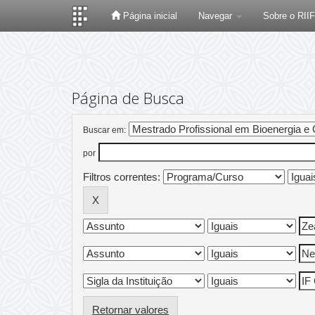
Página inicial
Navegar
Sobre o RII
Skip
navigation
Página de Busca
Buscar em:
por
Filtros correntes:
Retornar valores