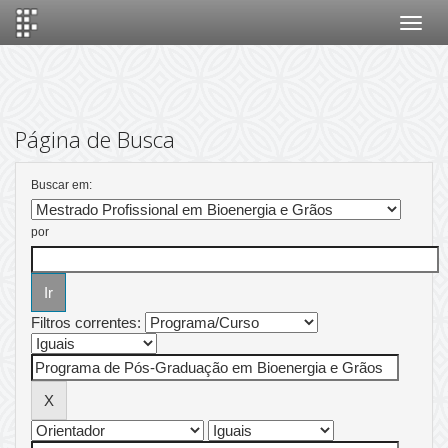
Skip
navigation
Página de Busca
Buscar em:
por
Filtros correntes: