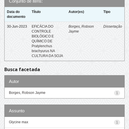
Conjunto de itens:
Data do
Título
Autor(es)
Tipo
documento
30-Jun-2023
EFICÁCIA DO
Borges, Robson
Dissertação
CONTROLE
Jayme
BIOLÓGICO E
QUÍMICO DE
Pratylenchus
brachyurus NA
CULTURA DA SOJA
Busca facetada
Autor
Borges, Robson Jayme
1
Assunto
Glycine max
1