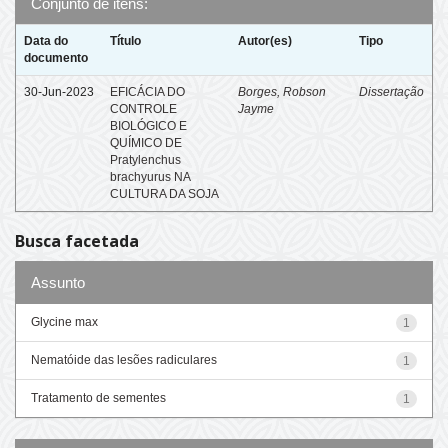
Conjunto de itens:
Data do
Título
Autor(es)
Tipo
documento
30-Jun-2023
EFICÁCIA DO
Borges, Robson
Dissertação
CONTROLE
Jayme
BIOLÓGICO E
QUÍMICO DE
Pratylenchus
brachyurus NA
CULTURA DA SOJA
Busca facetada
Assunto
Glycine max
1
Nematóide das lesões radiculares
1
Tratamento de sementes
1