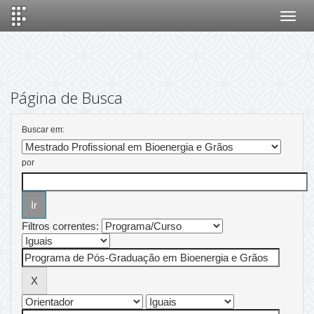
Skip
navigation
Página de Busca
Buscar em:
por
Filtros correntes: