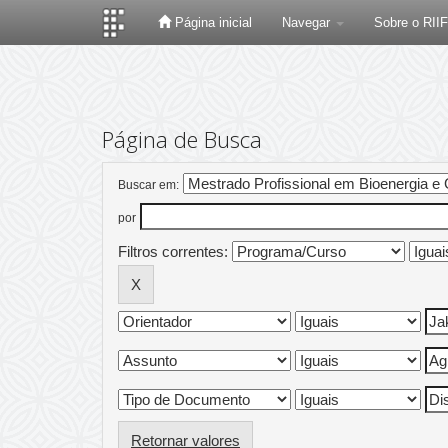
Página inicial
Navegar
Sobre o RII
Skip
navigation
Página de Busca
Buscar em:
por
Filtros correntes:
Retornar valores