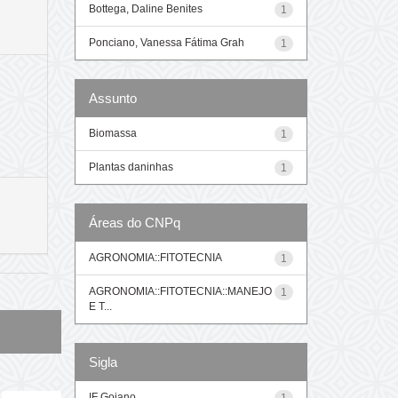
Bottega, Daline Benites
1
Ponciano, Vanessa Fátima Grah
1
Assunto
Biomassa
1
Plantas daninhas
1
Áreas do CNPq
AGRONOMIA::FITOTECNIA
1
AGRONOMIA::FITOTECNIA::MANEJO
1
E T...
Sigla
IF Goiano
1