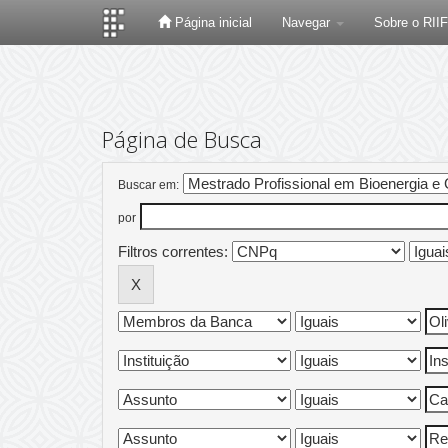
Página inicial
Navegar
Sobre o RII
Skip
navigation
Página de Busca
Buscar em:
por
Filtros correntes: