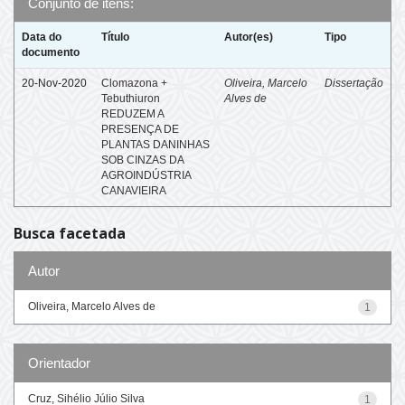
Conjunto de itens:
Data do
Título
Autor(es)
Tipo
documento
20-Nov-2020
Clomazona +
Oliveira, Marcelo
Dissertação
Tebuthiuron
Alves de
REDUZEM A
PRESENÇA DE
PLANTAS DANINHAS
SOB CINZAS DA
AGROINDÚSTRIA
CANAVIEIRA
Busca facetada
Autor
Oliveira, Marcelo Alves de
1
Orientador
Cruz, Sihélio Júlio Silva
1