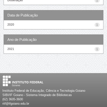
Dissertação
1
Data de Publicação
2020
1
Ano de Publicação
2021
1
Instituto Federal de Educação, Ciência e Tecnologia Goiano
SIBI/IF Goiano - Sistema Integrado de Bibliotecas
(62) 3605-3600
riif@ifgoiano.edu.br