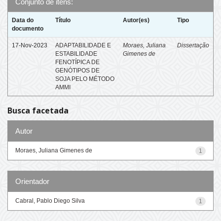
Conjunto de itens:
Data do
Título
Autor(es)
Tipo
documento
17-Nov-2023
ADAPTABILIDADE E
Moraes, Juliana
Dissertação
ESTABILIDADE
Gimenes de
FENOTÍPICA DE
GENÓTIPOS DE
SOJA PELO MÉTODO
AMMI
Busca facetada
Autor
Moraes, Juliana Gimenes de
1
Orientador
Cabral, Pablo Diego Silva
1