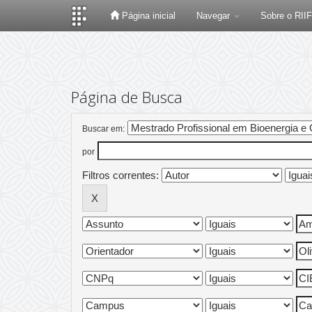
Página inicial
Navegar
Sobre o RII
Skip
navigation
Página de Busca
Buscar em:
por
Filtros correntes: