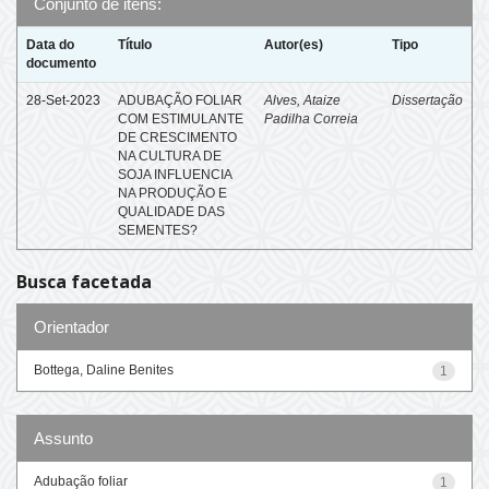
Conjunto de itens:
Data do
Título
Autor(es)
Tipo
documento
28-Set-2023
ADUBAÇÃO FOLIAR
Alves, Ataize
Dissertação
COM ESTIMULANTE
Padilha Correia
DE CRESCIMENTO
NA CULTURA DE
SOJA INFLUENCIA
NA PRODUÇÃO E
QUALIDADE DAS
SEMENTES?
Busca facetada
Orientador
Bottega, Daline Benites
1
Assunto
Adubação foliar
1