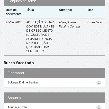
Conjunto de itens:
Data do
Título
Autor(es)
Tipo
documento
28-Set-2023
ADUBAÇÃO FOLIAR
Alves, Ataize
Dissertação
COM ESTIMULANTE
Padilha Correia
DE CRESCIMENTO
NA CULTURA DE
SOJA INFLUENCIA
NA PRODUÇÃO E
QUALIDADE DAS
SEMENTES?
Busca facetada
Orientador
Bottega, Daline Benites
1
Assunto
Adubação foliar
1