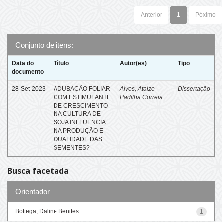
Anterior
1
Póximo
Conjunto de itens:
Data do
Título
Autor(es)
Tipo
documento
28-Set-2023
ADUBAÇÃO FOLIAR
Alves, Ataize
Dissertação
COM ESTIMULANTE
Padilha Correia
DE CRESCIMENTO
NA CULTURA DE
SOJA INFLUENCIA
NA PRODUÇÃO E
QUALIDADE DAS
SEMENTES?
Busca facetada
Orientador
Bottega, Daline Benites
1