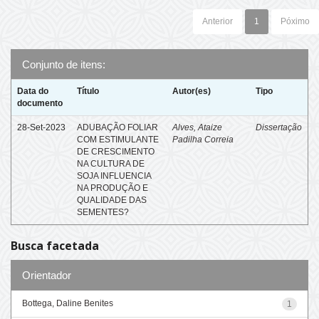
Anterior
1
Póximo
Conjunto de itens:
Data do
Título
Autor(es)
Tipo
documento
28-Set-2023
ADUBAÇÃO FOLIAR
Alves, Ataize
Dissertação
COM ESTIMULANTE
Padilha Correia
DE CRESCIMENTO
NA CULTURA DE
SOJA INFLUENCIA
NA PRODUÇÃO E
QUALIDADE DAS
SEMENTES?
Busca facetada
Orientador
Bottega, Daline Benites
1