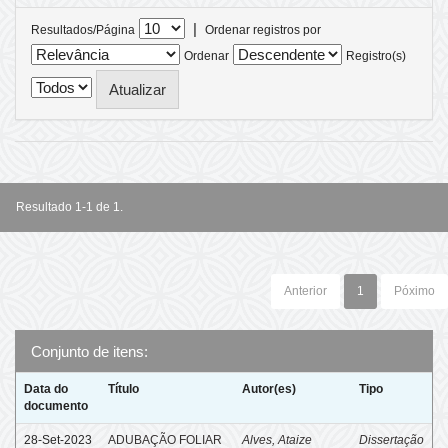
|
Resultados/Página
Ordenar registros por
Ordenar
Registro(s)
Resultado 1-1 de 1.
Anterior
1
Póximo
Conjunto de itens:
Data do
Título
Autor(es)
Tipo
documento
28-Set-2023
ADUBAÇÃO FOLIAR
Alves, Ataize
Dissertação