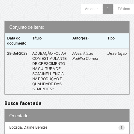
Anterior
1
Póximo
Conjunto de itens:
Data do
Título
Autor(es)
Tipo
documento
28-Set-2023
ADUBAÇÃO FOLIAR
Alves, Ataize
Dissertação
COM ESTIMULANTE
Padilha Correia
DE CRESCIMENTO
NA CULTURA DE
SOJA INFLUENCIA
NA PRODUÇÃO E
QUALIDADE DAS
SEMENTES?
Busca facetada
Orientador
Bottega, Daline Benites
1