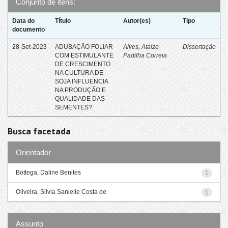
Conjunto de itens:
Data do
Título
Autor(es)
Tipo
documento
28-Set-2023
ADUBAÇÃO FOLIAR
Alves, Ataize
Dissertação
COM ESTIMULANTE
Padilha Correia
DE CRESCIMENTO
NA CULTURA DE
SOJA INFLUENCIA
NA PRODUÇÃO E
QUALIDADE DAS
SEMENTES?
Busca facetada
Orientador
Bottega, Daline Benites
1
Oliveira, Silvia Sanielle Costa de
1
Assunto