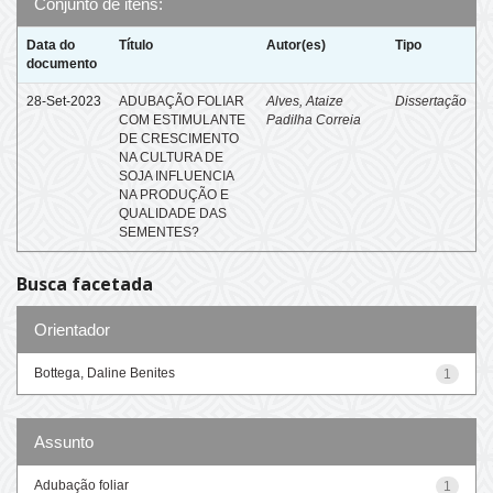
Conjunto de itens:
Data do
Título
Autor(es)
Tipo
documento
28-Set-2023
ADUBAÇÃO FOLIAR
Alves, Ataize
Dissertação
COM ESTIMULANTE
Padilha Correia
DE CRESCIMENTO
NA CULTURA DE
SOJA INFLUENCIA
NA PRODUÇÃO E
QUALIDADE DAS
SEMENTES?
Busca facetada
Orientador
Bottega, Daline Benites
1
Assunto
Adubação foliar
1