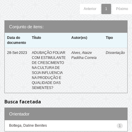
Anterior
1
Póximo
Conjunto de itens:
Data do
Título
Autor(es)
Tipo
documento
28-Set-2023
ADUBAÇÃO FOLIAR
Alves, Ataize
Dissertação
COM ESTIMULANTE
Padilha Correia
DE CRESCIMENTO
NA CULTURA DE
SOJA INFLUENCIA
NA PRODUÇÃO E
QUALIDADE DAS
SEMENTES?
Busca facetada
Orientador
Bottega, Daline Benites
1