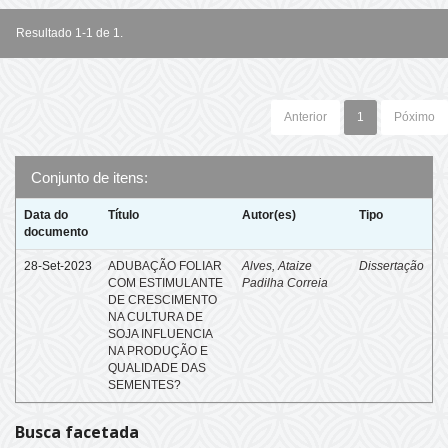
Resultado 1-1 de 1.
Anterior
1
Póximo
Conjunto de itens:
Data do
Título
Autor(es)
Tipo
documento
28-Set-2023
ADUBAÇÃO FOLIAR
Alves, Ataize
Dissertação
COM ESTIMULANTE
Padilha Correia
DE CRESCIMENTO
NA CULTURA DE
SOJA INFLUENCIA
NA PRODUÇÃO E
QUALIDADE DAS
SEMENTES?
Busca facetada