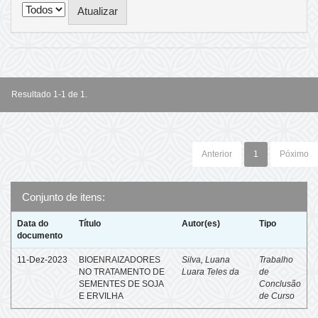
Resultado 1-1 de 1.
Anterior
1
Póximo
Conjunto de itens:
Data do
Título
Autor(es)
Tipo
documento
11-Dez-2023
BIOENRAIZADORES
Silva, Luana
Trabalho
NO TRATAMENTO DE
Luara Teles da
de
SEMENTES DE SOJA
Conclusão
E ERVILHA
de Curso