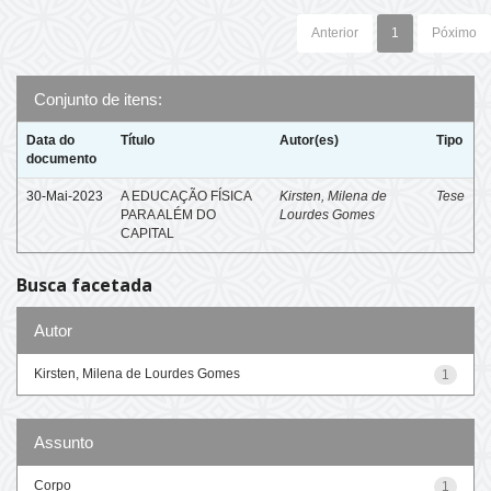
Anterior
1
Póximo
Conjunto de itens:
Data do
Título
Autor(es)
Tipo
documento
30-Mai-2023
A EDUCAÇÃO FÍSICA
Kirsten, Milena de
Tese
PARA ALÉM DO
Lourdes Gomes
CAPITAL
Busca facetada
Autor
Kirsten, Milena de Lourdes Gomes
1
Assunto
Corpo
1