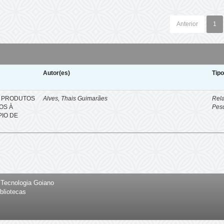
Anterior
1
Autor(es)
Tip
S PRODUTOS
Alves, Thais Guimarães
Rela
OS À
Pes
PIO DE
e Tecnologia Goiano
bliotecas