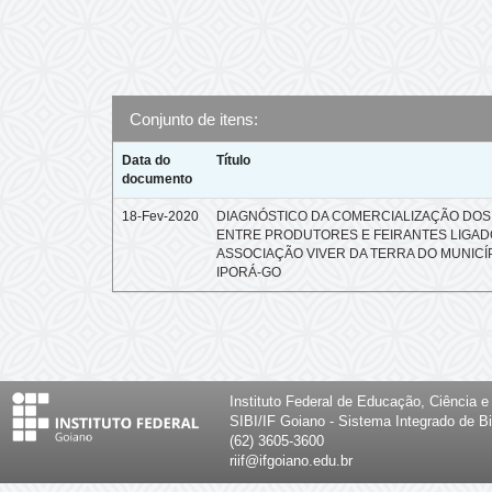
Conjunto de itens:
Data do
Título
documento
18-Fev-2020
DIAGNÓSTICO DA COMERCIALIZAÇÃO DO
ENTRE PRODUTORES E FEIRANTES LIGAD
ASSOCIAÇÃO VIVER DA TERRA DO MUNICÍ
IPORÁ-GO
Instituto Federal de Educação, Ciência 
SIBI/IF Goiano - Sistema Integrado de Bi
(62) 3605-3600
riif@ifgoiano.edu.br