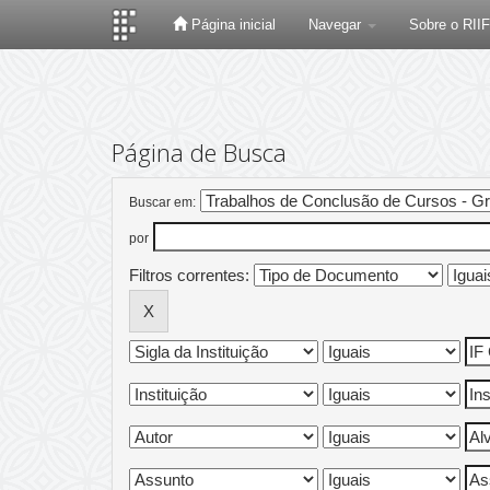
Página inicial
Navegar
Sobre o RII
Skip
navigation
Página de Busca
Buscar em:
por
Filtros correntes: