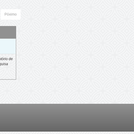
Póximo
o
tório de
quisa