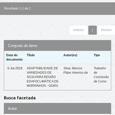
Resultado 1-1 de 1.
Anterior
1
Póximo
Conjunto de itens:
Data do
Título
Autor(es)
Tipo
documento
5-Jul-2016
ADAPTABILIDADE DE
Silva, Marcos
Trabalho
VARIEDADES DE
Filipe Americo da
de
SOJA PARA REGIÃO
Conclusão
EDAFOCLIMÁTICA DE
de Curso
MORRINHOS - GOIÁS
Busca facetada
Autor