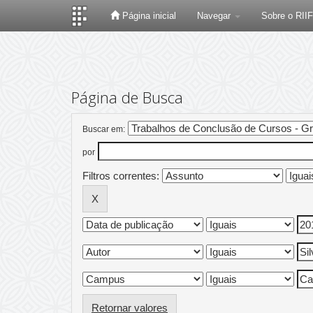
Página inicial
Navegar
Sobre o RII
Skip
navigation
Página de Busca
Buscar em:
por
Filtros correntes:
Retornar valores