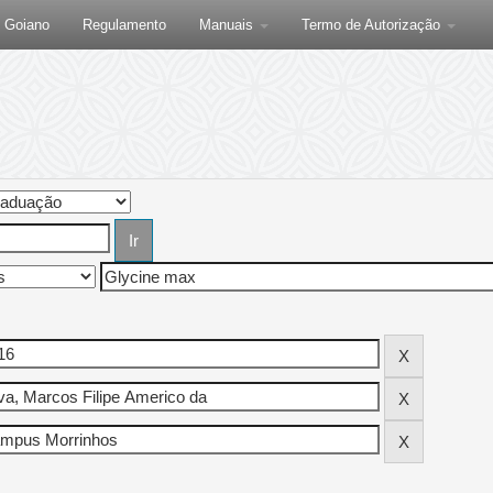
F Goiano
Regulamento
Manuais
Termo de Autorização