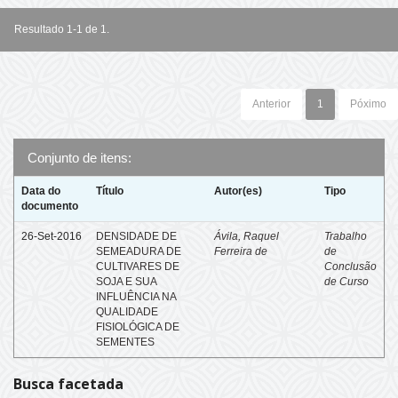
Resultado 1-1 de 1.
Anterior
1
Póximo
Conjunto de itens:
Data do
Título
Autor(es)
Tipo
documento
26-Set-2016
DENSIDADE DE
Ávila, Raquel
Trabalho
SEMEADURA DE
Ferreira de
de
CULTIVARES DE
Conclusão
SOJA E SUA
de Curso
INFLUÊNCIA NA
QUALIDADE
FISIOLÓGICA DE
SEMENTES
Busca facetada