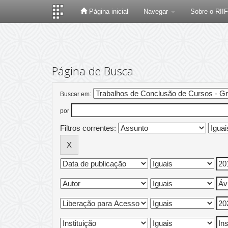
Página inicial
Navegar
Sobre o RII
Skip
navigation
Página de Busca
Buscar em:
por
Filtros correntes: