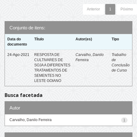
Anterior
1
Póximo
Conjunto de itens:
Data do
Título
Autor(es)
Tipo
documento
24-Ago-2021
RESPOSTA DE
Carvalho, Danilo
Trabalho
CULTIVARES DE
Ferreira
de
SOJA A DIFERENTES
Conclusão
TRATAMENTOS DE
de Curso
SEMENTES NO
LESTE GOIANO
Busca facetada
Autor
Carvalho, Danilo Ferreira
1