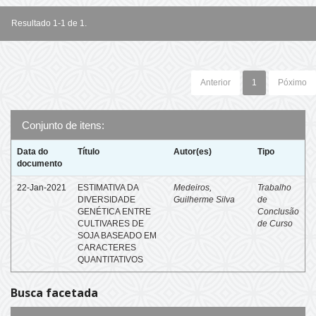
Resultado 1-1 de 1.
Anterior
1
Póximo
Conjunto de itens:
Data do
Título
Autor(es)
Tipo
documento
22-Jan-2021
ESTIMATIVA DA
Medeiros,
Trabalho
DIVERSIDADE
Guilherme Silva
de
GENÉTICA ENTRE
Conclusão
CULTIVARES DE
de Curso
SOJA BASEADO EM
CARACTERES
QUANTITATIVOS
Busca facetada