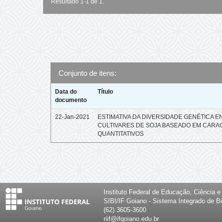
Resultado 1-1 de 1.
Conjunto de itens:
Data do
Título
documento
22-Jan-2021
ESTIMATIVA DA DIVERSIDADE GENÉTICA E
CULTIVARES DE SOJA BASEADO EM CARA
QUANTITATIVOS
Instituto Federal de Educação, Ciência 
SIBI/IF Goiano - Sistema Integrado de Bi
(62) 3605-3600
riif@ifgoiano.edu.br