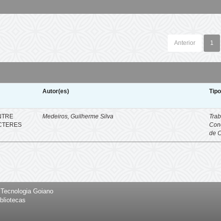
Anterior
1
Autor(es)
Tip
NTRE
Medeiros, Guilherme Silva
Trab
CTERES
Con
de 
e Tecnologia Goiano
bliotecas