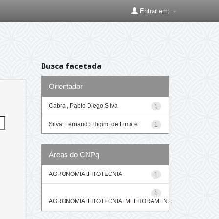
Entrar em:
Busca facetada
Orientador
Cabral, Pablo Diego Silva
1
Silva, Fernando Higino de Lima e
1
Áreas do CNPq
AGRONOMIA::FITOTECNIA
1
1
AGRONOMIA::FITOTECNIA::MELHORAMEN...