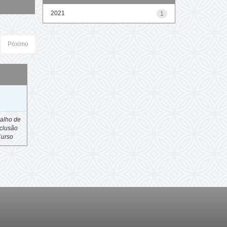
2021
1
Póximo
o
alho de
clusão
Curso