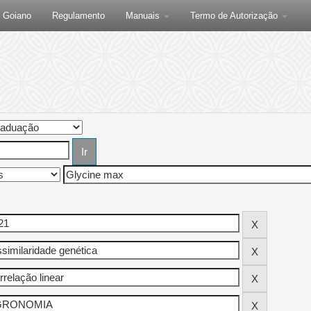
F Goiano
Regulamento
Manuais
Termo de Autorização