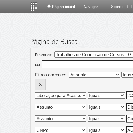
Página inicial
Navegar
Sobre o RII
Skip
navigation
Página de Busca
Buscar em:
por
Filtros correntes: