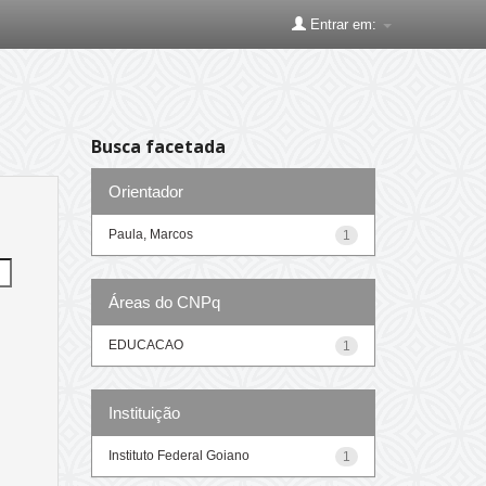
Entrar em:
Busca facetada
Orientador
Paula, Marcos
1
Áreas do CNPq
EDUCACAO
1
Instituição
Instituto Federal Goiano
1