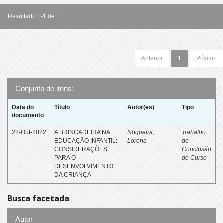
Resultado 1-1 de 1.
Anterior
1
Póximo
Conjunto de itens:
Data do
Título
Autor(es)
Tipo
documento
22-Out-2022
A BRINCADEIRA NA
Nogueira,
Trabalho
EDUCAÇÃO INFANTIL:
Lorena
de
CONSIDERAÇÕES
Conclusão
PARA O
de Curso
DESENVOLVIMENTO
DA CRIANÇA
Busca facetada
Autor