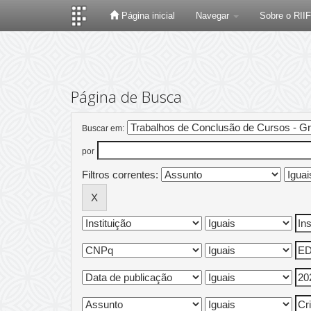
Página inicial
Navegar
Sobre o RII
Skip
navigation
Página de Busca
Buscar em:
por
Filtros correntes: