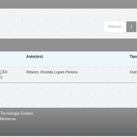
Anterior
1
Autor(es)
Tip
AÇÃO
Ribeiro, Rosilda Lopes Pereira
Out
DO
e Tecnologia Goiano
bliotecas