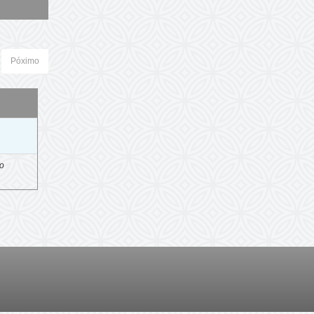
Póximo
o
ro