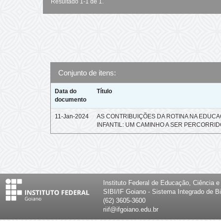
Resultado 1-1 de 1.
Conjunto de itens:
Data do
Título
documento
11-Jan-2024
AS CONTRIBUIÇÕES DA ROTINA NA EDUC
INFANTIL: UM CAMINHO A SER PERCORRI
Instituto Federal de Educação, Ciência 
SIBI/IF Goiano - Sistema Integrado de Bi
(62) 3605-3600
riif@ifgoiano.edu.br