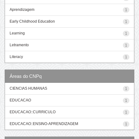
Aprendizagem
1
Early Childhood Education
1
Learning
1
Letramento
1
Literacy
1
Áreas do CNPq
CIENCIAS HUMANAS
1
EDUCACAO
1
EDUCACAO::CURRICULO
1
EDUCACAO::ENSINO-APRENDIZAGEM
1