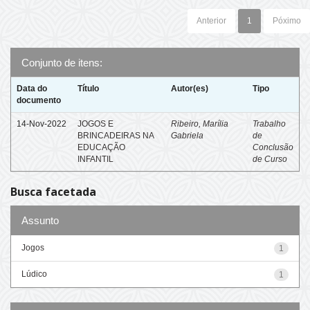
Anterior
1
Póximo
Conjunto de itens:
Data do
Título
Autor(es)
Tipo
documento
14-Nov-2022
JOGOS E
Ribeiro, Marília
Trabalho
BRINCADEIRAS NA
Gabriela
de
EDUCAÇÃO
Conclusão
INFANTIL
de Curso
Busca facetada
Assunto
Jogos
1
Lúdico
1