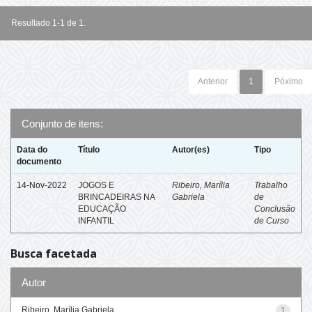
Resultado 1-1 de 1.
Anterior
1
Póximo
Conjunto de itens:
Data do
Título
Autor(es)
Tipo
documento
14-Nov-2022
JOGOS E
Ribeiro, Marília
Trabalho
BRINCADEIRAS NA
Gabriela
de
EDUCAÇÃO
Conclusão
INFANTIL
de Curso
Busca facetada
Autor
Ribeiro, Marília Gabriela
1