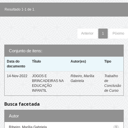
Resultado 1-1 de 1.
Anterior
1
Póximo
Conjunto de itens:
Data do
Título
Autor(es)
Tipo
documento
14-Nov-2022
JOGOS E
Ribeiro, Marília
Trabalho
BRINCADEIRAS NA
Gabriela
de
EDUCAÇÃO
Conclusão
INFANTIL
de Curso
Busca facetada
Autor
Ribeiro, Marília Gabriela
1