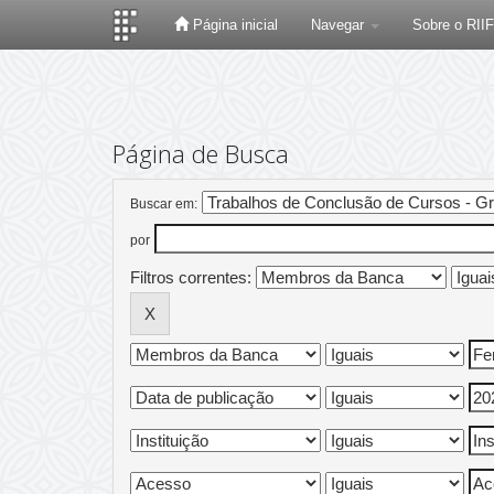
Página inicial
Navegar
Sobre o RII
Skip
navigation
Página de Busca
Buscar em:
por
Filtros correntes: