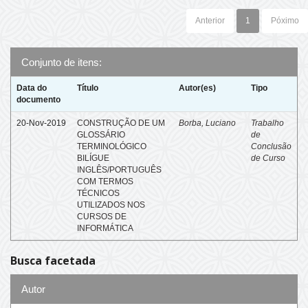
Anterior
1
Póximo
Conjunto de itens:
Data do
Título
Autor(es)
Tipo
documento
20-Nov-2019
CONSTRUÇÃO DE UM
Borba, Luciano
Trabalho
GLOSSÁRIO
de
TERMINOLÓGICO
Conclusão
BILÍGUE
de Curso
INGLÊS/PORTUGUÊS
COM TERMOS
TÉCNICOS
UTILIZADOS NOS
CURSOS DE
INFORMÁTICA
Busca facetada
Autor