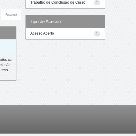
Trabalho de Conclusão de Curso
1
Póximo
Tipo de Acesso
Acesso Aberto
1
o
alho de
clusão
Curso