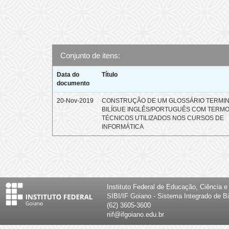
Conjunto de itens:
Data do
Título
documento
20-Nov-2019
CONSTRUÇÃO DE UM GLOSSÁRIO TERMI
BILÍGUE INGLÊS/PORTUGUÊS COM TERM
TÉCNICOS UTILIZADOS NOS CURSOS DE
INFORMÁTICA
Instituto Federal de Educação, Ciência 
SIBI/IF Goiano - Sistema Integrado de Bi
(62) 3605-3600
riif@ifgoiano.edu.br