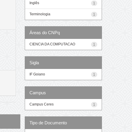
Inglês
1
Terminologia
1
Áreas do CNPq
CIENCIA DA COMPUTACAO
1
Sigla
IF Goiano
1
Campus
Campus Ceres
1
Tipo de Documento