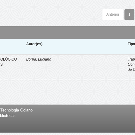
Anterior
1
Autor(es)
Tip
NOLÓGICO
Borba, Luciano
Trab
OS
Con
de 
e Tecnologia Goiano
bliotecas