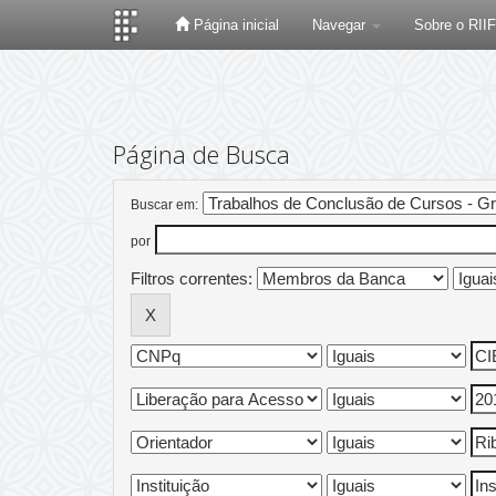
Página inicial
Navegar
Sobre o RII
Skip
navigation
Página de Busca
Buscar em:
por
Filtros correntes: