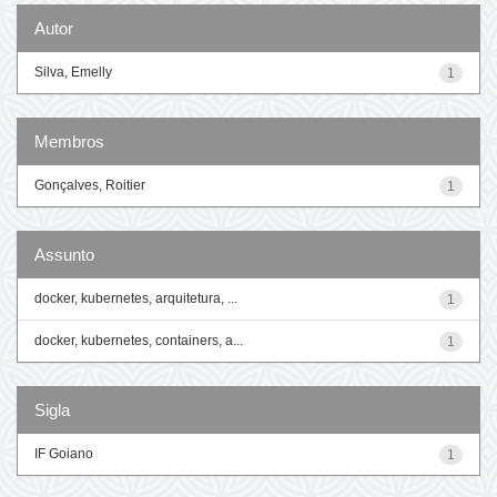
Autor
Silva, Emelly
1
Membros
Gonçalves, Roitier
1
Assunto
docker, kubernetes, arquitetura, ...
1
docker, kubernetes, containers, a...
1
Sigla
IF Goiano
1