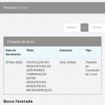
Resultado 1-1 de 1.
Anterior
1
Póximo
Conjunto de itens:
Data do
Título
Autor(es)
Tipo
documento
20-Nov-2023
A EVOLUÇÃO DA
Silva, Emelly
Trabalho
ARQUITETURA DE
de
SERVIDORES:
Conclusão
COMPARAÇÃO
de Curso
ENTRE
ARQUITETURA
MONOLÍTICA E
MICROSSERVIÇOS
Busca facetada