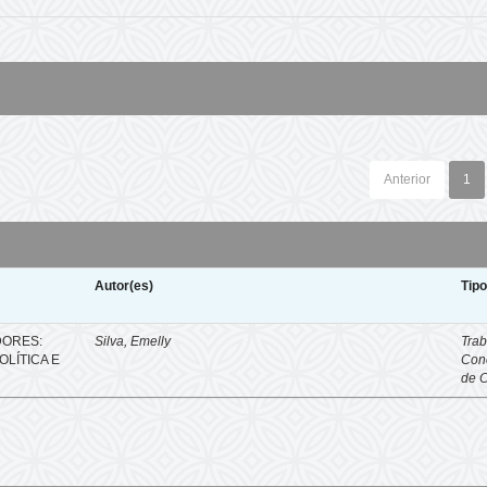
Anterior
1
Autor(es)
Tip
DORES:
Silva, Emelly
Trab
LÍTICA E
Con
de 