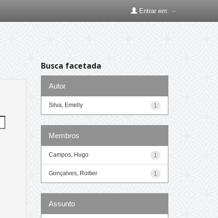
Entrar em:
Busca facetada
Autor
Silva, Emelly
1
Membros
Campos, Hugo
1
Gonçalves, Roitier
1
Assunto