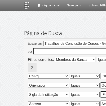
Página inicial
Navegar
Sobre o RII
Skip
navigation
Página de Busca
Buscar em:
por
Filtros correntes: