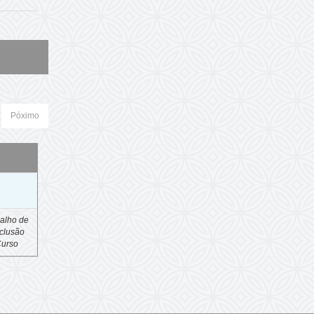
Póximo
o
alho de
clusão
Curso