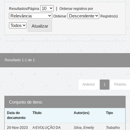
|
Resultados/Página
Ordenar registros por
Ordenar
Registro(s)
Resultado 1-1 de 1.
Anterior
1
Póximo
Conjunto de itens:
Data do
Título
Autor(es)
Tipo
documento
20-Nov-2023
A EVOLUÇÃO DA
Silva, Emelly
Trabalho