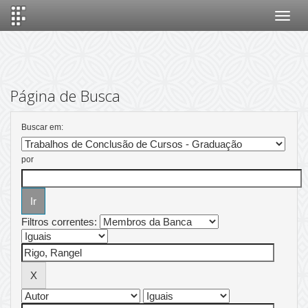
Skip
navigation
Página de Busca
Buscar em:
por
Filtros correntes: