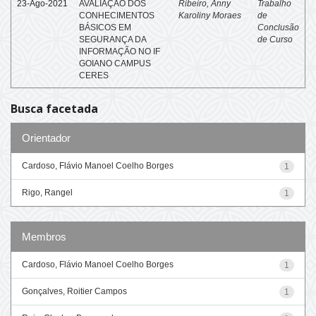
23-Ago-2021
AVALIAÇÃO DOS
Ribeiro, Anny
Trabalho
CONHECIMENTOS
Karoliny Moraes
de
BÁSICOS EM
Conclusão
SEGURANÇA DA
de Curso
INFORMAÇÃO NO IF
GOIANO CAMPUS
CERES
Busca facetada
Orientador
Cardoso, Flávio Manoel Coelho Borges
1
Rigo, Rangel
1
Membros
Cardoso, Flávio Manoel Coelho Borges
1
Gonçalves, Roitier Campos
1