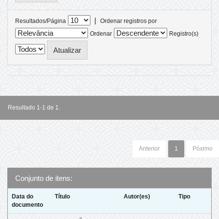
|
Resultados/Página
Ordenar registros por
Ordenar
Registro(s)
Resultado 1-1 de 1.
Anterior
1
Póximo
Conjunto de itens:
Data do
Título
Autor(es)
Tipo
documento