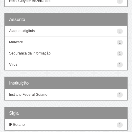
Reis, Cleyber Bezerra dos
1
Assunto
Ataques digitais
1
Malware
1
Segurança da informação
1
Vírus
1
Instituição
Instituto Federal Goiano
1
Sigla
IF Goiano
1