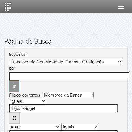
Skip
navigation
Página de Busca
Buscar em:
por
Filtros correntes: