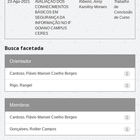
23-Ago-2021
AVALIAÇÃO DOS
Ribeiro, Anny
Trabalho
CONHECIMENTOS
Karoliny Moraes
de
BÁSICOS EM
Conclusão
SEGURANÇA DA
de Curso
INFORMAÇÃO NO IF
GOIANO CAMPUS
CERES
Busca facetada
Orientador
Cardoso, Flávio Manoel Coelho Borges
1
Rigo, Rangel
1
Membros
Cardoso, Flávio Manoel Coelho Borges
1
Gonçalves, Roitier Campos
1