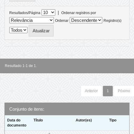
|
Resultados/Página
Ordenar registros por
Ordenar
Registro(s)
Resultado 1-1 de 1.
Anterior
1
Póximo
Conjunto de itens:
Data do
Título
Autor(es)
Tipo
documento