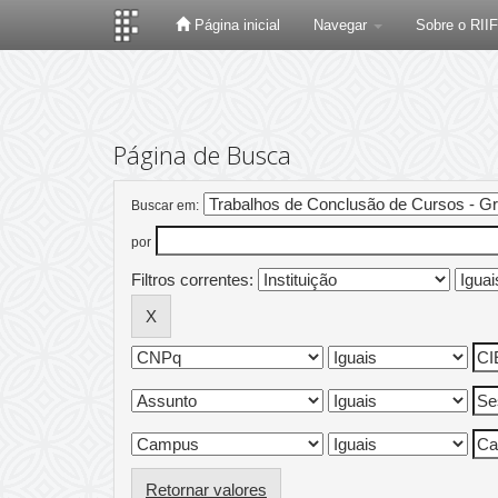
Página inicial
Navegar
Sobre o RII
Skip
navigation
Página de Busca
Buscar em:
por
Filtros correntes:
Retornar valores