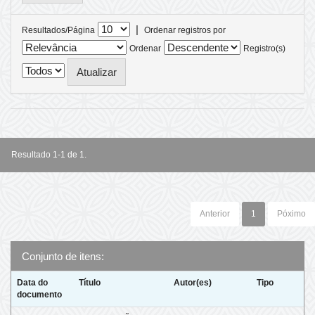
|
Resultados/Página
Ordenar registros por
Ordenar
Registro(s)
Resultado 1-1 de 1.
Anterior
1
Póximo
Conjunto de itens:
Data do
Título
Autor(es)
Tipo
documento