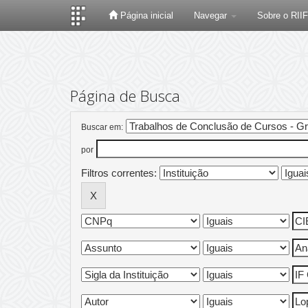
Página inicial
Navegar
Sobre o RII
Skip
navigation
Página de Busca
Buscar em:
por
Filtros correntes: