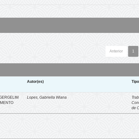
Anterior
1
Autor(es)
Tip
 GERGELIM
Lopes, Gabriella Wiana
Trab
IMENTO
Con
de 