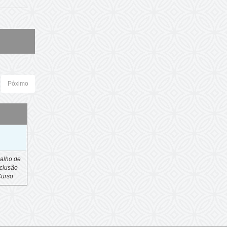
Póximo
o
alho de
clusão
Curso