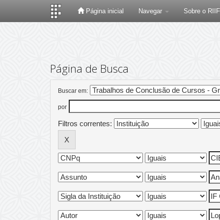
Página inicial
Navegar
Sobre o RII
Skip
navigation
Página de Busca
Buscar em:
por
Filtros correntes: