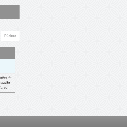
Póximo
o
alho de
clusão
Curso