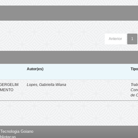
Anterior
1
Autor(es)
Tip
 GERGELIM
Lopes, Gabriella Wiana
Trab
IMENTO
Con
de 
e Tecnologia Goiano
bliotecas